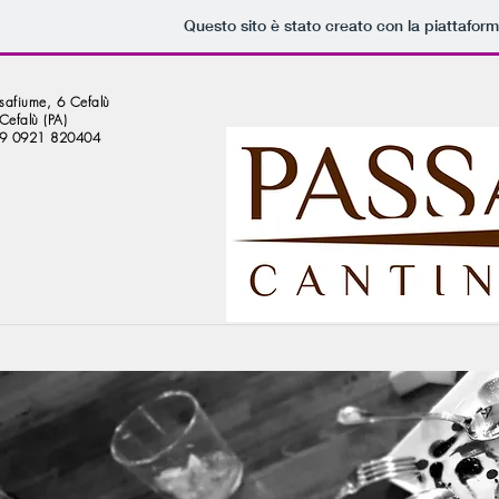
Questo sito è stato creato con la piattafor
safiume, 6 Cefalù
efalù (PA)
+39 0921 820404