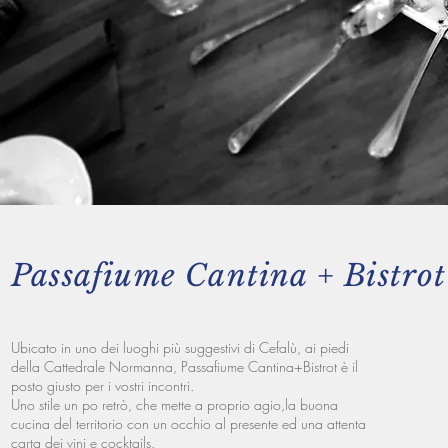
Passafiume Cantina + Bistrot
Ubicato in uno dei luoghi più suggestivi di Cefalù, ai piedi
della Cattedrale Normanna, Passafiume Cantina+Bistrot è il
posto giusto per i vostri incontri.
Uno stile un po retrò, che mette a proprio agio,la buona
cucina del territorio con un occhio al presente ed una attenta
carta dei vini e cocktails.