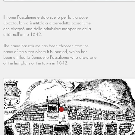
Il nome Passafiume è stato scelto per la via dove
ubicato, la via è intitolata a benedetto passafiume
che disegnò una delle primissime mappature della
città, nell'anno 1642.
The name Passafiume has been choosen from the
name of the street where it is located, which has
been entitled to Benedetto Passafiume who draw one
of the first plans of the town in 1642.