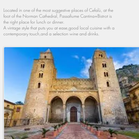
Located in one of the most suggestive places of Cefalù, at the
foot of the Norman Cathedral, Passafiume Cantina+Bistrot is
the right place for lunch or dinner.
A vintage style that puts you at ease,good local cuisine with a
contemporary touch,and a selection wine and drinks.