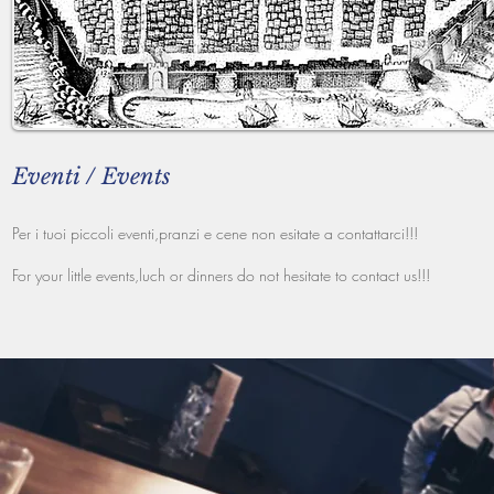
Eventi / Events
Per i tuoi piccoli eventi,pranzi e cene non esitate a contattarci!!!
For your little events,luch or dinners do not hesitate to contact us!!!