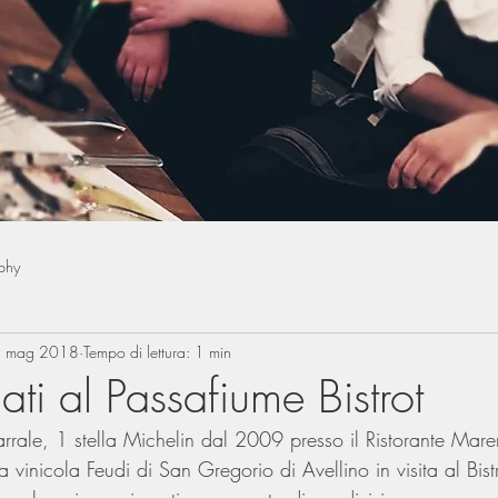
phy
 mag 2018
Tempo di lettura: 1 min
lati al Passafiume Bistrot
rrale, 1 stella Michelin dal 2009 presso il Ristorante Mar
 vinicola Feudi di San Gregorio di Avellino in visita al Bist