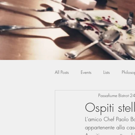
All Posts
Events
Lists
Philoso
Passafiume Bistrot
24
Ospiti stel
L'amico Chef Paolo Ba
appartenente alla casa