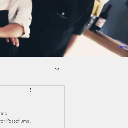
ennà 
rot Passafiume.