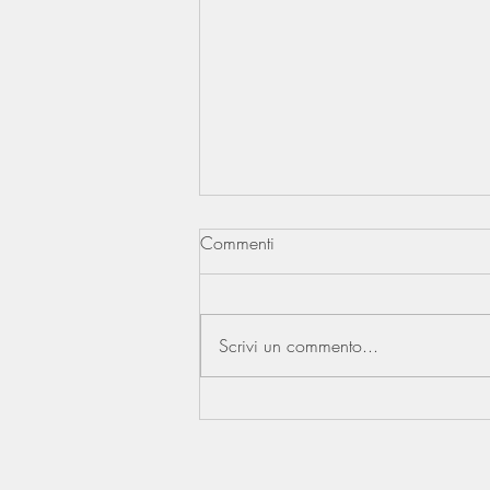
Commenti
Scrivi un commento...
Le Torri della Cattedrale
riaprono!!!!